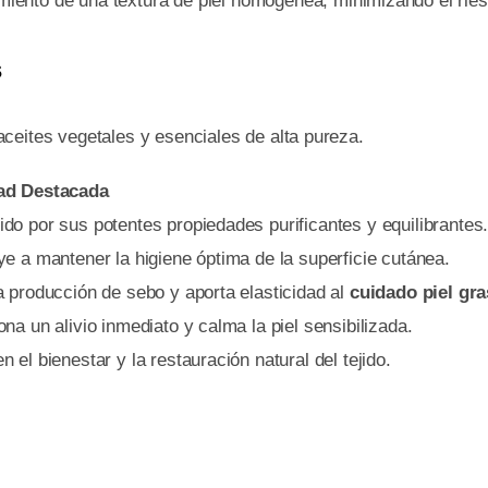
iento de una textura de piel homogénea, minimizando el rie
s
ceites vegetales y esenciales de alta pureza.
ad Destacada
do por sus potentes propiedades purificantes y equilibrantes
ye a mantener la higiene óptima de la superficie cutánea.
a producción de sebo y aporta elasticidad al
cuidado piel gr
na un alivio inmediato y calma la piel sensibilizada.
 el bienestar y la restauración natural del tejido.