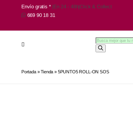
Saltar
Envío gratis *
|
En 24 - 48h
|
Click & Collect
al
669 90 18 31
contenido
Búsqueda
de
productos
Portada
»
Tienda
»
5PUNTO5 ROLL-ON SOS