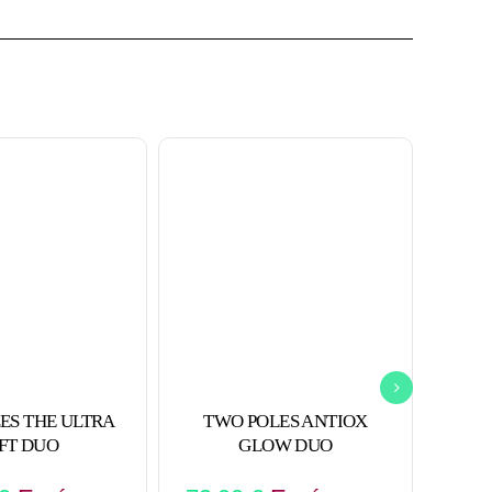
ES THE ULTRA
TWO POLES ANTIOX
ANUA
IFT DUO
GLOW DUO
+TX