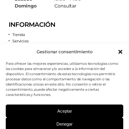
Domingo
Consultar
INFORMACIÓN
Tienda
Servicios
Contacto
Gestionar consentimiento
Quiénes somos
Para ofrecer las mejores experiencias, utilizamos tecnologías como
las cookies para almacenar y/o acceder a la información del
AVISOS LEGALES
dispositivo. El consentimiento de estas tecnologías nos permitirá
procesar datos como el comportamiento de navegación o las
Aviso legal
identificaciones únicas en este sitio. No consentir o retirar el
Política de cookies
consentimiento, puede afectar negativamente a ciertas
Política de privacidad
características y funciones.
Condiciones de envío
Condiciones generales
Aceptar
Denegar
¿PODEMOS AYUDARTE?