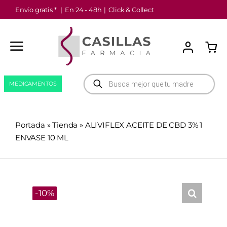
Saltar
Envío gratis *
|
En 24 - 48h
|
Click & Collect
al
contenido
Búsqueda
MEDICAMENTOS
de
productos
Portada
»
Tienda
»
ALIVIFLEX ACEITE DE CBD 3% 1
ENVASE 10 ML
-10%