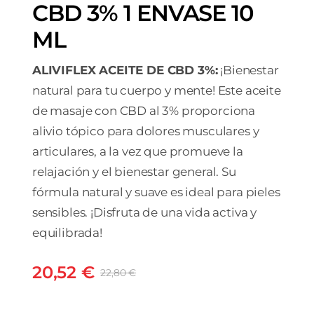
CBD 3% 1 ENVASE 10
ML
ALIVIFLEX ACEITE DE CBD 3%:
¡Bienestar
natural para tu cuerpo y mente! Este aceite
de masaje con CBD al 3% proporciona
alivio tópico para dolores musculares y
articulares, a la vez que promueve la
relajación y el bienestar general. Su
fórmula natural y suave es ideal para pieles
sensibles. ¡Disfruta de una vida activa y
equilibrada!
20,52
€
22,80
€
El
El
precio
precio