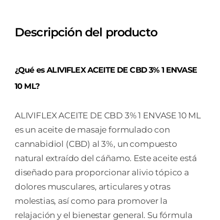
original
actual
era:
es:
22,80 €.
20,52 €.
Descripción del producto
¿Qué es ALIVIFLEX ACEITE DE CBD 3% 1 ENVASE
10 ML?
ALIVIFLEX ACEITE DE CBD 3% 1 ENVASE 10 ML
es un aceite de masaje formulado con
cannabidiol (CBD) al 3%, un compuesto
natural extraído del cáñamo. Este aceite está
diseñado para proporcionar alivio tópico a
dolores musculares, articulares y otras
molestias, así como para promover la
relajación y el bienestar general. Su fórmula