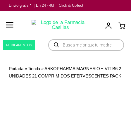
Saltar
Envío gratis *
|
En 24 - 48h
|
Click & Collect
al
contenido
Búsqueda
MEDICAMENTOS
de
productos
Portada
»
Tienda
»
ARKOPHARMA MAGNESIO + VIT B6 2
UNIDADES 21 COMPRIMIDOS EFERVESCENTES PACK