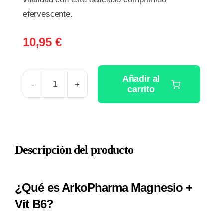
efervescente.
10,95
€
Añadir al
carrito
ARKOPHARMA
MAGNESIO
+
VIT
Descripción del producto
B6
2
UNIDADES
¿Qué es ArkoPharma Magnesio +
21
Vit B6?
COMPRIMIDOS
EFERVESCENTES