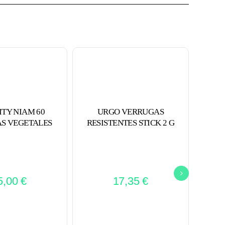
ITY NIAM 60
URGO VERRUGAS
MU
S VEGETALES
RESISTENTES STICK 2 G
5,00
€
17,35
€