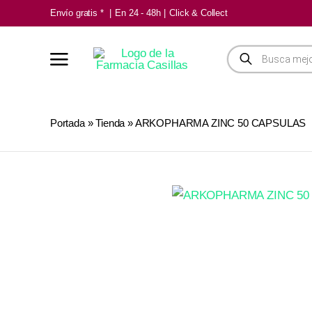
Saltar
Envío gratis *
|
En 24 - 48h
|
Click & Collect
al
contenido
Búsqueda
de
productos
Portada
»
Tienda
»
ARKOPHARMA ZINC 50 CAPSULAS