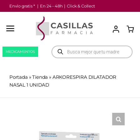
Saltar
Envío gratis *
|
En 24 - 48h
|
Click & Collect
al
contenido
Búsqueda
MEDICAMENTOS
de
productos
Portada
»
Tienda
»
ARKORESPIRA DILATADOR
NASAL 1 UNIDAD