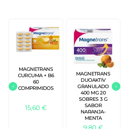
MAGNETRANS
MAGNETRANS
CURCUMA + B6
DUOAKTIV
60
GRANULADO
COMPRIMIDOS
400 MG 20
SOBRES 3 G
SABOR
15,60
€
NARANJA-
MENTA
9,80
€