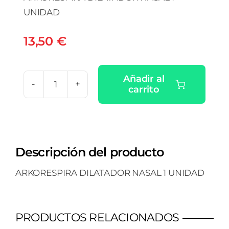
UNIDAD
13,50
€
Añadir al
carrito
ARKORESPIRA
DILATADOR
NASAL
1
Descripción del producto
UNIDAD
cantidad
ARKORESPIRA DILATADOR NASAL 1 UNIDAD
PRODUCTOS RELACIONADOS