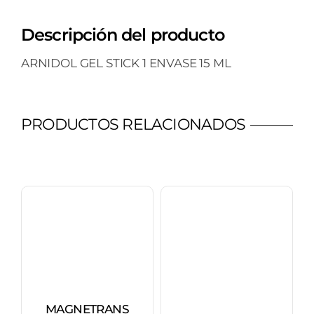
1
Descripción del producto
ENVASE
15
ARNIDOL GEL STICK 1 ENVASE 15 ML
G
cantidad
PRODUCTOS RELACIONADOS
MAGNETRANS