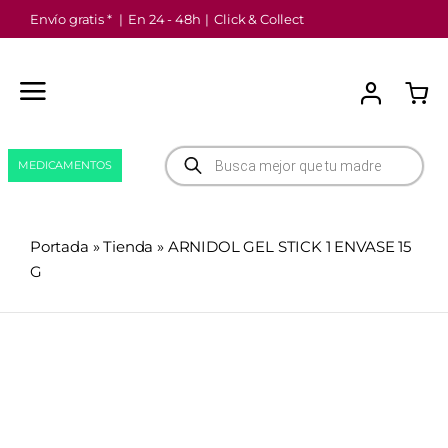
Saltar
Envío gratis *
|
En 24 - 48h
|
Click & Collect
al
contenido
Búsqueda
MEDICAMENTOS
de
productos
Portada
»
Tienda
»
ARNIDOL GEL STICK 1 ENVASE 15
G