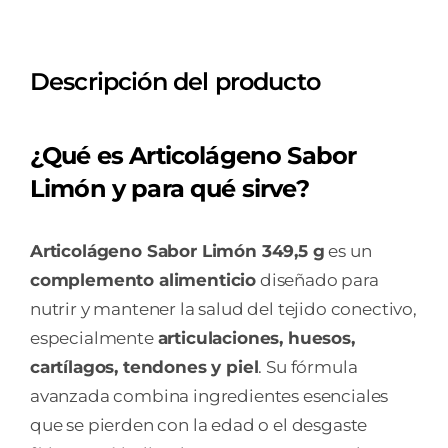
LATA
349,5
Descripción del producto
G
SABOR
LIMON
¿Qué es Articolágeno Sabor
cantidad
Limón y para qué sirve?
Articolágeno Sabor Limón 349,5 g
es un
complemento alimenticio
diseñado para
nutrir y mantener la salud del tejido conectivo,
especialmente
articulaciones, huesos,
cartílagos, tendones y piel
. Su fórmula
avanzada combina ingredientes esenciales
que se pierden con la edad o el desgaste