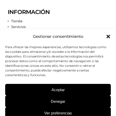
INFORMACIÓN
Tienda
Servicios
Contacto
Gestionar consentimiento
Quiénes somos
Para ofrecer las mejores experiencias, utilizamos tecnologías como
las cookies para almacenar y/o acceder a la información del
AVISOS LEGALES
dispositivo. El consentimiento de estas tecnologías nos permitirá
procesar datos como el comportamiento de navegación o las
Aviso legal
identificaciones únicas en este sitio. No consentir o retirar el
Política de cookies
consentimiento, puede afectar negativamente a ciertas
Política de privacidad
características y funciones.
Condiciones de envío
Condiciones generales
Aceptar
Denegar
¿PODEMOS AYUDARTE?
Ver preferencias