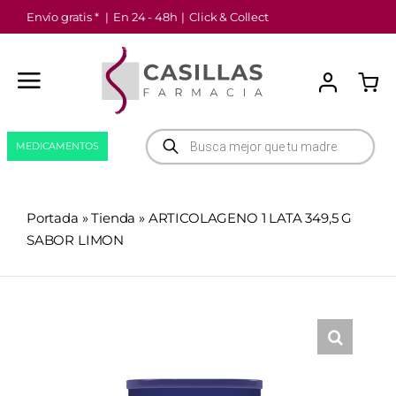
Saltar
Envío gratis *
|
En 24 - 48h
|
Click & Collect
al
contenido
Búsqueda
MEDICAMENTOS
de
productos
Portada
»
Tienda
»
ARTICOLAGENO 1 LATA 349,5 G
SABOR LIMON