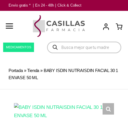
Saltar
Envío gratis *
|
En 24 - 48h
|
Click & Collect
al
contenido
Búsqueda
MEDICAMENTOS
de
productos
Portada
»
Tienda
»
BABY ISDIN NUTRAISDIN FACIAL 30 1
ENVASE 50 ML