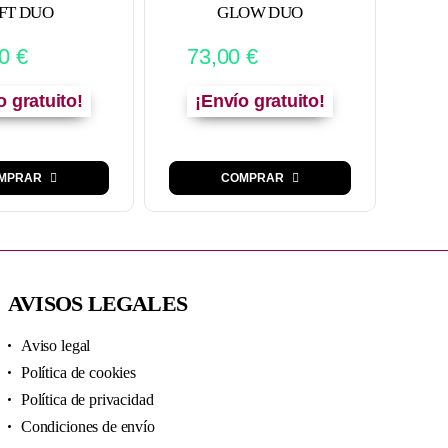
ANUA
IFT DUO
GLOW DUO
+TX
00
€
73,00
€
o gratuito!
¡Envío gratuito!
MPRAR
COMPRAR
AVISOS LEGALES
Aviso legal
Política de cookies
Política de privacidad
Condiciones de envío