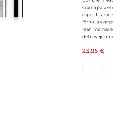
BE+ Energifiq
crema para el
específicament
fórmula avanz
reafirmantes e
del envejecimi
23,95
€
BE+
ENE
RED
CO
DE
OJO