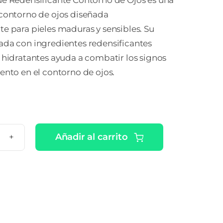
ue Redensificante Contorno de Ojos es una
 contorno de ojos diseñada
e para pieles maduras y sensibles. Su
ada con ingredientes redensificantes
 hidratantes ayuda a combatir los signos
ento en el contorno de ojos.
Añadir al carrito
RGIFIQUE
ENSIFICANTE
NTORNO
S