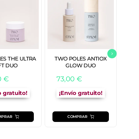
ES THE ULTRA
TWO POLES ANTIOX
AN
FT DUO
GLOW DUO
10
0
€
73,00
€
o gratuito!
¡Envío gratuito!
MPRAR
COMPRAR