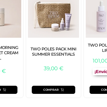
TWO POL
MORNING
TWO POLES PACK MINI
LI
T CREAM
SUMMER ESSENTIALS
L
101,0
39,00
€
0
€
¡Enví
CO
R
COMPRAR