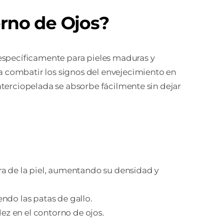
LES
rno de Ojos?
DURAS
ASE
específicamente para pieles maduras y
 a combatir los signos del envejecimiento en
 aterciopelada se absorbe fácilmente sin dejar
tidad
ura de la piel, aumentando su densidad y
yendo las patas de gallo.
idez en el contorno de ojos.