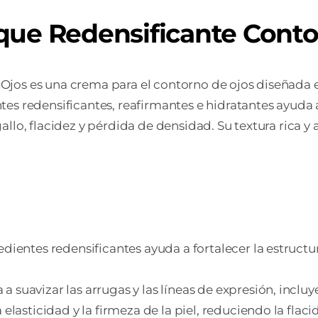
PIE
que Redensificante Conto
MA
1
ENV
Ojos es una crema para el contorno de ojos diseñada 
15
tes redensificantes, reafirmantes e hidratantes ayuda
ML
allo, flacidez y pérdida de densidad. Su textura rica y
can
edientes redensificantes ayuda a fortalecer la estruct
 a suavizar las arrugas y las líneas de expresión, inclu
 elasticidad y la firmeza de la piel, reduciendo la flac