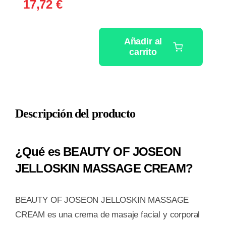
17,72
€
Añadir al
carrito
BEAUTY
OF
JOSEON
JELLOSKIN
Descripción del producto
MASSAGE
CREAM
200ML
¿Qué es BEAUTY OF JOSEON
cantidad
JELLOSKIN MASSAGE CREAM?
BEAUTY OF JOSEON JELLOSKIN MASSAGE
CREAM es una crema de masaje facial y corporal