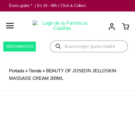
Saltar
Envío gratis *
|
En 24 - 48h
|
Click & Collect
al
contenido
Búsqueda
MEDICAMENTOS
de
productos
Portada
»
Tienda
»
BEAUTY OF JOSEON JELLOSKIN
MASSAGE CREAM 200ML