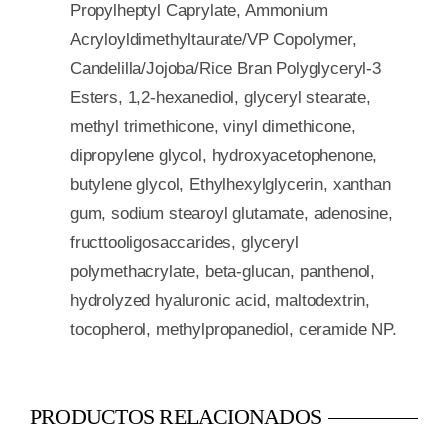
Propylheptyl Caprylate, Ammonium
Acryloyldimethyltaurate/VP Copolymer,
Candelilla/Jojoba/Rice Bran Polyglyceryl-3
Esters, 1,2-hexanediol, glyceryl stearate,
methyl trimethicone, vinyl dimethicone,
dipropylene glycol, hydroxyacetophenone,
butylene glycol, Ethylhexylglycerin, xanthan
gum, sodium stearoyl glutamate, adenosine,
fructtooligosaccarides, glyceryl
polymethacrylate, beta-glucan, panthenol,
hydrolyzed hyaluronic acid, maltodextrin,
tocopherol, methylpropanediol, ceramide NP.
PRODUCTOS RELACIONADOS