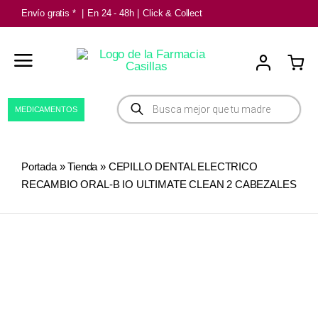
Saltar
Envío gratis *
|
En 24 - 48h
|
Click & Collect
al
contenido
Búsqueda
MEDICAMENTOS
de
productos
Portada
»
Tienda
»
CEPILLO DENTAL ELECTRICO
RECAMBIO ORAL-B IO ULTIMATE CLEAN 2 CABEZALES