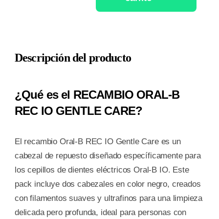
DENTAL
ELECTRICO
RECAMBIO
Descripción del producto
ORAL-
B
IO
¿Qué es el RECAMBIO ORAL-B
ULTIMATE
REC IO GENTLE CARE?
CLEAN
2
CABEZALES
El recambio Oral-B REC IO Gentle Care es un
cantidad
cabezal de repuesto diseñado específicamente para
los cepillos de dientes eléctricos Oral-B IO. Este
pack incluye dos cabezales en color negro, creados
con filamentos suaves y ultrafinos para una limpieza
delicada pero profunda, ideal para personas con