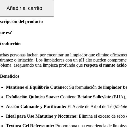
ORNING
Añadir al carrito
EL
LEANSER
0
scripción del producto
L
ntidad
ué es?
troducción
chas personas luchan por encontrar un limpiador que elimine eficazmente
 tirantez o irritación. Los limpiadores con un pH alto pueden comprom
oblema, asegurando una limpieza profunda que
respeta el manto ácido
 Beneficios
Mantiene el Equilibrio Cutáneo:
Su formulación de
limpiador b
Exfoliación Química Suave:
Contiene
Betaine Salicylate
(BHA), q
Acción Calmante y Purificante:
El Aceite de Árbol de Té (
Melale
Ideal para Uso Matutino y Nocturno:
Elimina el exceso de sebo d
Textura Gel Refrescante:
Proporciona una experiencia de limpieza 