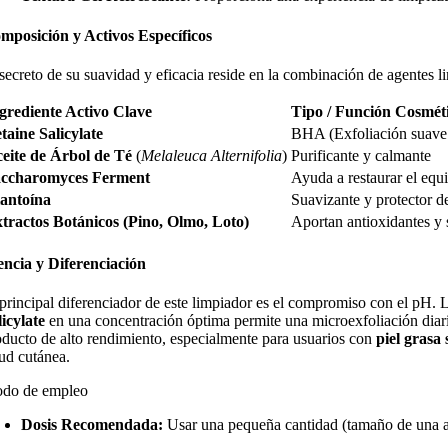
mposición y Activos Específicos
 secreto de su suavidad y eficacia reside en la combinación de agentes l
grediente Activo Clave
Tipo / Función Cosmét
taine Salicylate
BHA (Exfoliación suave
eite de Árbol de Té
(
Melaleuca Alternifolia
)
Purificante y calmante
accharomyces Ferment
Ayuda a restaurar el equil
antoína
Suavizante y protector de
tractos Botánicos (Pino, Olmo, Loto)
Aportan antioxidantes y 
encia y Diferenciación
 principal diferenciador de este limpiador es el compromiso con el pH.
licylate
en una concentración óptima permite una microexfoliación diaria 
oducto de alto rendimiento, especialmente para usuarios con
piel grasa 
lud cutánea.
do de empleo
Dosis Recomendada:
Usar una pequeña cantidad (tamaño de una a