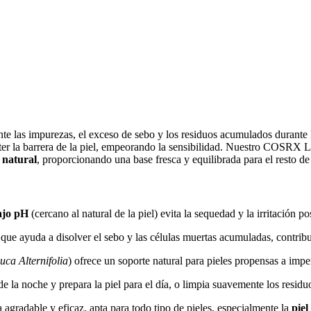
 las impurezas, el exceso de sebo y los residuos acumulados durante la
eter la barrera de la piel, empeorando la sensibilidad. Nuestro COSR
 natural
, proporcionando una base fresca y equilibrada para el resto de
ajo pH
(cercano al natural de la piel) evita la sequedad y la irritación po
ue ayuda a disolver el sebo y las células muertas acumuladas, contribu
uca Alternifolia
) ofrece un soporte natural para pieles propensas a impe
e la noche y prepara la piel para el día, o limpia suavemente los residu
agradable y eficaz, apta para todo tipo de pieles, especialmente la
piel