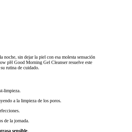
 noche, sin dejar la piel con esa molesta sensación
X Low pH Good Morning Gel Cleanser resuelve este
 su rutina de cuidado.
st-limpieza.
yendo a la limpieza de los poros.
rfecciones.
os de la jornada.
 grasa sensible
.