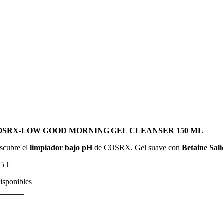
OSRX-LOW GOOD MORNING GEL CLEANSER 150 ML
scubre el
limpiador bajo pH
de COSRX. Gel suave con
Betaine Sali
95
€
disponibles
OSRX-
OW
OOD