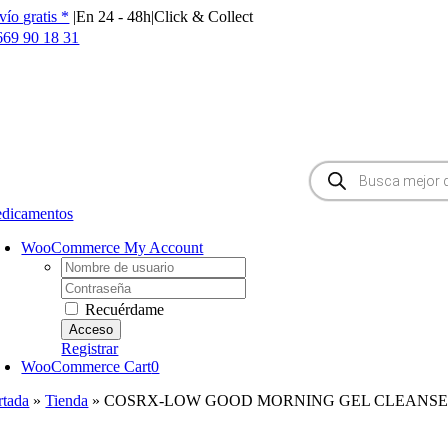
Saltar
vío gratis *
|
En 24 - 48h
|
Click & Collect
al
669 90 18 31
contenido
Búsqueda
de
productos
dicamentos
WooCommerce My Account
Username:
Password:
Recuérdame
Registrar
WooCommerce Cart
0
rtada
»
Tienda
»
COSRX-LOW GOOD MORNING GEL CLEANSER