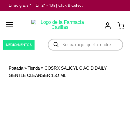
Saltar
Envío gratis *
|
En 24 - 48h
|
Click & Collect
al
contenido
Búsqueda
MEDICAMENTOS
de
productos
Portada
»
Tienda
»
COSRX SALICYLIC ACID DAILY
GENTLE CLEANSER 15O ML