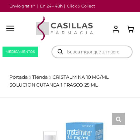
Saltar
Envío gratis *
|
En 24 - 48h
|
Click & Collect
al
contenido
Búsqueda
MEDICAMENTOS
de
productos
Portada
»
Tienda
»
CRISTALMINA 10 MG/ML
SOLUCION CUTANEA 1 FRASCO 25 ML