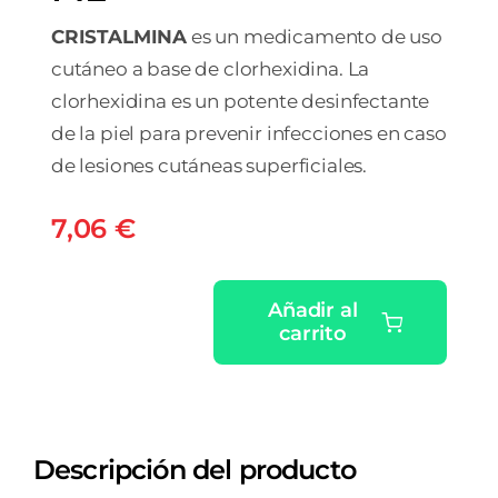
CRISTALMINA
es un medicamento de uso
cutáneo a base de clorhexidina. La
clorhexidina es un potente desinfectante
de la piel para prevenir infecciones en caso
de lesiones cutáneas superficiales.
7,06
€
Añadir al
carrito
CRISTALMINA
10
MG/ML
SOLUCION
Descripción del producto
CUTANEA
1