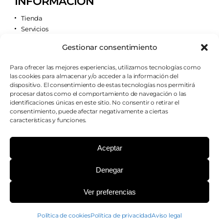
INFORMACIÓN
Tienda
Servicios
Contacto
Gestionar consentimiento
Quiénes somos
Para ofrecer las mejores experiencias, utilizamos tecnologías como
las cookies para almacenar y/o acceder a la información del
AVISOS LEGALES
dispositivo. El consentimiento de estas tecnologías nos permitirá
procesar datos como el comportamiento de navegación o las
Aviso legal
identificaciones únicas en este sitio. No consentir o retirar el
Política de cookies
consentimiento, puede afectar negativamente a ciertas
Política de privacidad
características y funciones.
Condiciones de envío
Condiciones generales
Aceptar
Denegar
¿PODEMOS AYUDARTE?
Ver preferencias
Copyright 2026 - Farmacia Casillas - Todos los
Política de cookies
Política de privacidad
Aviso legal