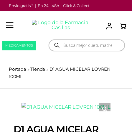
Saltar
Envío gratis *
|
En 24 - 48h
|
Click & Collect
al
contenido
Búsqueda
MEDICAMENTOS
de
productos
Portada
»
Tienda
»
D1 AGUA MICELAR LOVREN
100ML
D1 AGUA MICELAR