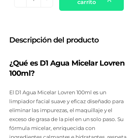
carrito
D1
AGUA
MICELAR
LOVREN
Descripción del producto
100ML
cantidad
¿Qué es D1 Agua Micelar Lovren
100ml?
El D1 Agua Micelar Lovren 100ml es un
limpiador facial suave y eficaz diseñado para
eliminar las impurezas, el maquillaje y el
exceso de grasa de la piel en un solo paso. Su
fórmula micelar, enriquecida con
ingredientes calmantes e hidratantes, respeta