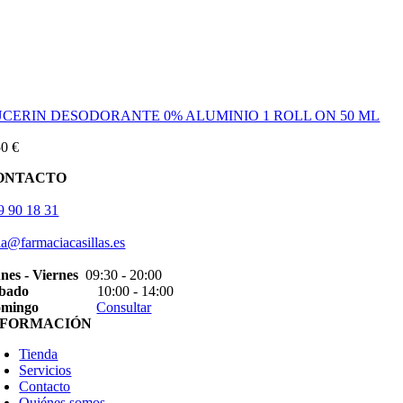
UCERIN DESODORANTE 0% ALUMINIO 1 ROLL ON 50 ML
50
€
ONTACTO
9 90 18 31
la@farmaciacasillas.es
nes - Viernes
09:30 - 20:00
bado
10:00 - 14:00
mingo
Consultar
NFORMACIÓN
Tienda
Servicios
Contacto
Quiénes somos