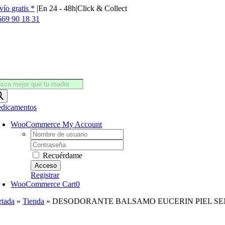
Saltar
vío gratis *
|
En 24 - 48h
|
Click & Collect
al
669 90 18 31
contenido
squeda
oductos
dicamentos
WooCommerce My Account
Username:
Password:
Recuérdame
Registrar
WooCommerce Cart
0
rtada
»
Tienda
»
DESODORANTE BALSAMO EUCERIN PIEL SENS