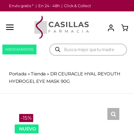
Saltar
Envío gratis *
|
En 24 - 48h
|
Click & Collect
al
contenido
Búsqueda
MEDICAMENTOS
de
productos
Portada
»
Tienda
»
DR CEURACLE HYAL REYOUTH
HYDROGEL EYE MASK 90G
-15%
NUEVO