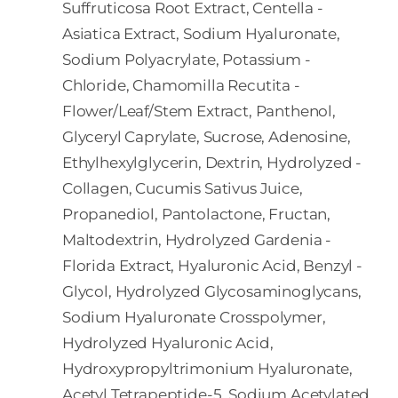
Suffruticosa ­Root ­Extract, Centella ­
Asiatica ­Extract, Sodium ­Hyaluronate,
Sodium ­Polyacrylate, Potassium ­
Chloride, Chamomilla ­Recutita ­
Flower/Leaf/Stem ­Extract, Panthenol,
Glyceryl ­Caprylate, Sucrose, Adenosine,
Ethylhexylglycerin, Dextrin, Hydrolyzed ­
Collagen, Cucumis ­Sativus ­Juice,
Propanediol, Pantolactone, Fructan,
Maltodextrin, Hydrolyzed ­Gardenia ­
Florida ­Extract, Hyaluronic ­Acid, Benzyl ­
Glycol, Hydrolyzed ­Glycosaminoglycans,
Sodium ­Hyaluronate ­Crosspolymer,
Hydrolyzed ­Hyaluronic ­Acid,
Hydroxypropyltrimonium ­Hyaluronate,
Acetyl ­Tetrapeptide-­5, Sodium ­Acetylated