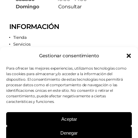
Domingo
Consultar
INFORMACIÓN
Tienda
Servicios
Contacto
Gestionar consentimiento
Quiénes somos
Para ofrecer las mejores experiencias, utilizamos tecnologías como
las cookies para almacenar y/o acceder a la información del
AVISOS LEGALES
dispositivo. El consentimiento de estas tecnologías nos permitirá
procesar datos como el comportamiento de navegación o las
Aviso legal
identificaciones únicas en este sitio. No consentir o retirar el
Política de cookies
consentimiento, puede afectar negativamente a ciertas
Política de privacidad
características y funciones.
Condiciones de envío
Condiciones generales
Aceptar
Denegar
¿PODEMOS AYUDARTE?