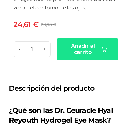
zona del contorno de los ojos.
24,61
€
28,95
€
El
El
precio
precio
original
actual
Añadir al
era:
es:
carrito
DR
28,95 €.
24,61 €.
CEURACLE
HYAL
REYOUTH
Descripción del producto
HYDROGEL
EYE
MASK
¿Qué son las Dr. Ceuracle Hyal
90G
Reyouth Hydrogel Eye Mask?
cantidad