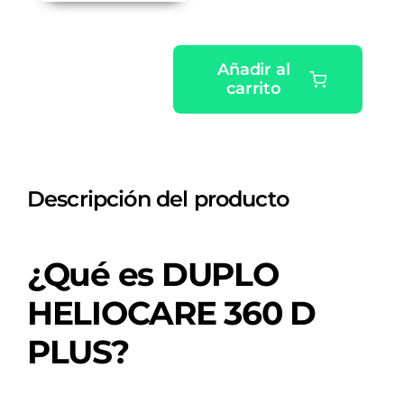
Añadir al
carrito
PACK
DUPLO
HELIOCARE
360
Descripción del producto
D
PLUS
cantidad
¿Qué es DUPLO
HELIOCARE 360 D
PLUS?