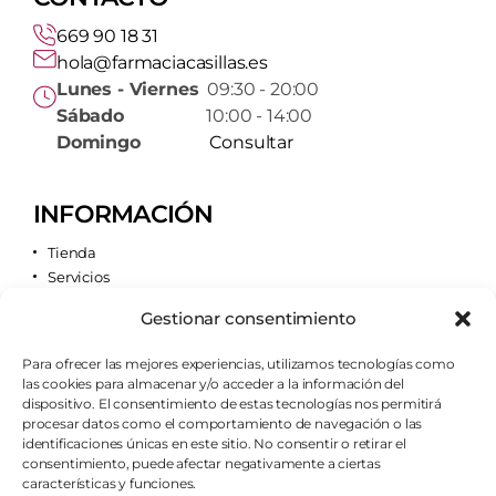
669 90 18 31
hola@farmaciacasillas.es
Lunes - Viernes
09:30 - 20:00
Sábado
10:00 - 14:00
Domingo
Consultar
INFORMACIÓN
Tienda
Servicios
Contacto
Gestionar consentimiento
Quiénes somos
Para ofrecer las mejores experiencias, utilizamos tecnologías como
las cookies para almacenar y/o acceder a la información del
AVISOS LEGALES
dispositivo. El consentimiento de estas tecnologías nos permitirá
procesar datos como el comportamiento de navegación o las
Aviso legal
identificaciones únicas en este sitio. No consentir o retirar el
Política de cookies
consentimiento, puede afectar negativamente a ciertas
Política de privacidad
características y funciones.