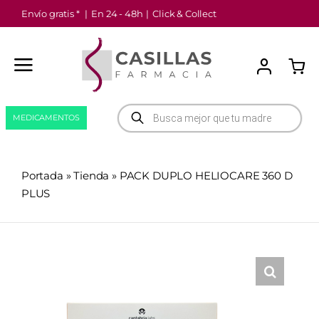
Saltar
Envío gratis *
|
En 24 - 48h
|
Click & Collect
al
contenido
Búsqueda
MEDICAMENTOS
de
productos
Portada
»
Tienda
»
PACK DUPLO HELIOCARE 360 D
PLUS