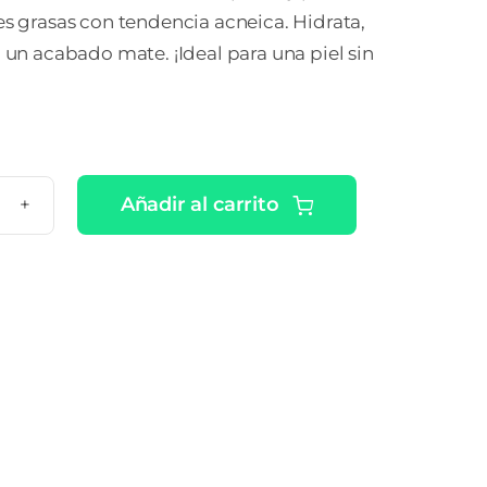
es grasas con tendencia acneica. Hidrata,
a un acabado mate. ¡Ideal para una piel sin
Añadir al carrito
ERIN
RMOPURE
NICAL
IDO
IFICANTE
ASE