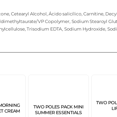
ne, Cetearyl Alcohol, Ácido salicílico, Carnitine, Decyl
imethyltaurate/VP Copolymer, Sodium Stearoyl Gluta
ylcellulose, Trisodium EDTA, Sodium Hydroxide, Sod
TWO POL
MORNING
TWO POLES PACK MINI
LI
T CREAM
SUMMER ESSENTIALS
L