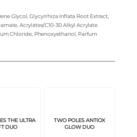
ene Glycol, Glycyrrhiza Inflata Root Extract,
mate, Acrylates/C10-30 Alkyl Acrylate
ium Chloride, Phenoxyethanol, Parfum
ES THE ULTRA
TWO POLES ANTIOX
AN
FT DUO
GLOW DUO
10