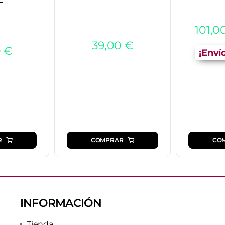
101,0
39,00
€
0
€
¡Enví
R
COMPRAR
CO
INFORMACIÓN
Tienda