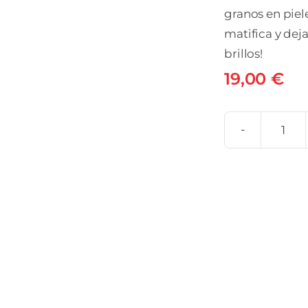
granos en piel
matifica y dej
brillos!
19,00
€
EUC
DE
CLI
FLU
MAT
1
ENV
40
ML