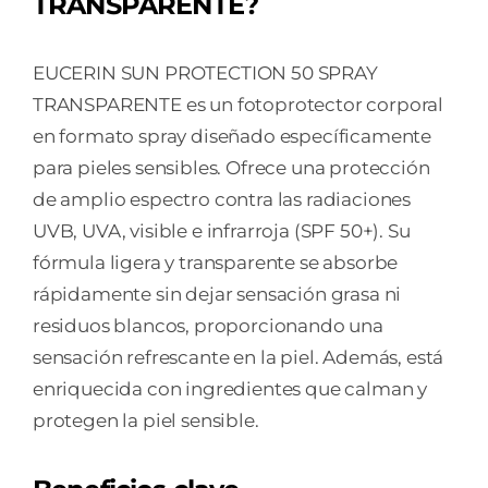
TRANSPARENTE?
1
ENVASE
200
EUCERIN SUN PROTECTION 50 SPRAY
ML
TRANSPARENTE es un fotoprotector corporal
cantidad
en formato spray diseñado específicamente
para pieles sensibles. Ofrece una protección
de amplio espectro contra las radiaciones
UVB, UVA, visible e infrarroja (SPF 50+). Su
fórmula ligera y transparente se absorbe
rápidamente sin dejar sensación grasa ni
residuos blancos, proporcionando una
sensación refrescante en la piel. Además, está
enriquecida con ingredientes que calman y
protegen la piel sensible.