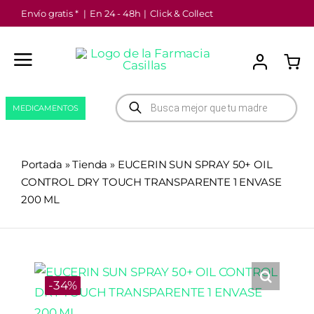
Saltar
Envío gratis *
|
En 24 - 48h
|
Click & Collect
al
contenido
Búsqueda
MEDICAMENTOS
de
productos
Portada
»
Tienda
»
EUCERIN SUN SPRAY 50+ OIL
CONTROL DRY TOUCH TRANSPARENTE 1 ENVASE
200 ML
-34%