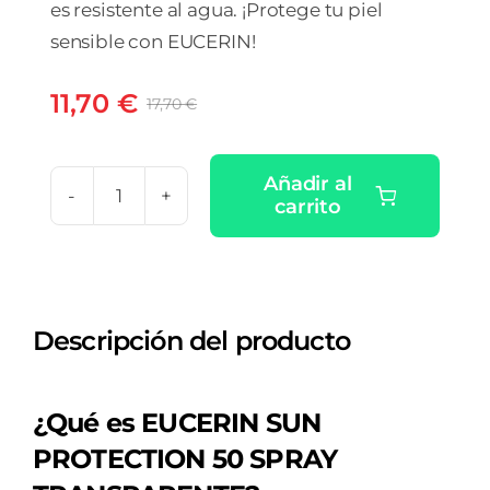
es resistente al agua. ¡Protege tu piel
sensible con EUCERIN!
11,70
€
17,70
€
El
El
precio
precio
original
actual
Añadir al
era:
es:
carrito
EUCERIN
17,70 €.
11,70 €.
SUN
SPRAY
50+
Descripción del producto
OIL
CONTROL
DRY
¿Qué es EUCERIN SUN
TOUCH
PROTECTION 50 SPRAY
TRANSPARENTE