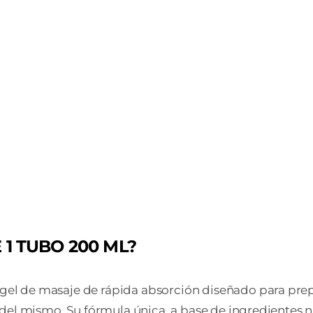
 1 TUBO 200 ML?
el de masaje de rápida absorción diseñado para prepa
del mismo. Su fórmula única, a base de ingredientes nat