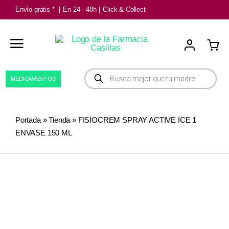
Saltar
Envío gratis *
|
En 24 - 48h
|
Click & Collect
al
contenido
Búsqueda
MEDICAMENTOS
de
productos
Portada
»
Tienda
»
FISIOCREM SPRAY ACTIVE ICE 1
ENVASE 150 ML