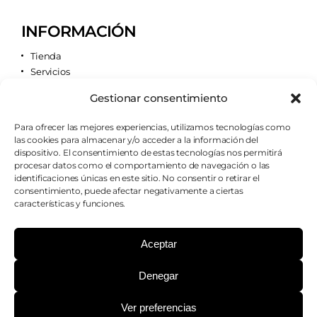
INFORMACIÓN
Tienda
Servicios
Contacto
Gestionar consentimiento
Quiénes somos
Para ofrecer las mejores experiencias, utilizamos tecnologías como
las cookies para almacenar y/o acceder a la información del
AVISOS LEGALES
dispositivo. El consentimiento de estas tecnologías nos permitirá
procesar datos como el comportamiento de navegación o las
Aviso legal
identificaciones únicas en este sitio. No consentir o retirar el
Política de cookies
consentimiento, puede afectar negativamente a ciertas
Política de privacidad
características y funciones.
Condiciones de envío
Condiciones generales
Aceptar
Denegar
¿PODEMOS AYUDARTE?
Ver preferencias