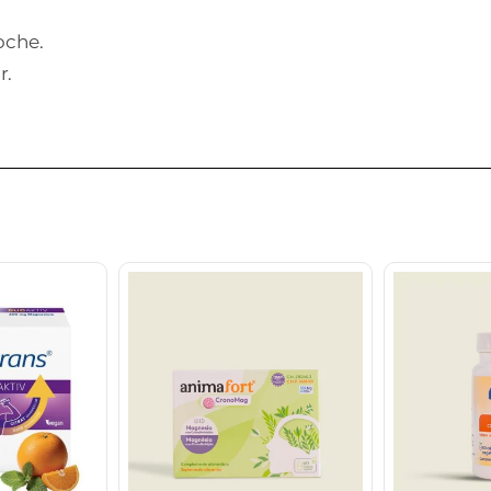
oche.
r.