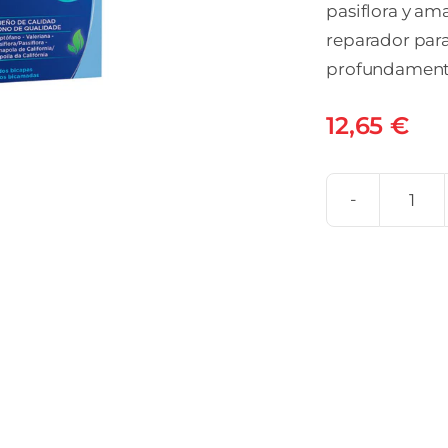
pasiflora y am
reparador para
profundament
12,65
€
FOR
NO
8
H
30
COM
BIC
can