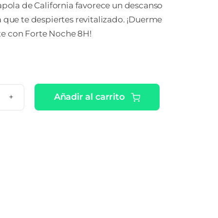
apola de California favorece un descanso
 que te despiertes revitalizado. ¡Duerme
e con Forte Noche 8H!
Añadir al carrito
TE
CHE
PRIMIDOS
APA
tidad