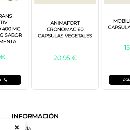
RANS
MOBILI
TIV
ANIMAFORT
CAPSULA
 400 MG
CRONOMAG 60
 G SABOR
CAPSULAS VEGETALES
MENTA
1
€
20,95
€
R
CO
INFORMACIÓN
Tienda