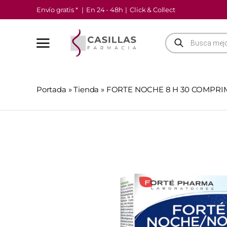
Saltar
Envío gratis *
|
En 24 - 48h
|
Click & Collect
al
contenido
Búsqueda
de
productos
Portada
»
Tienda
»
FORTE NOCHE 8 H 30 COMPRI