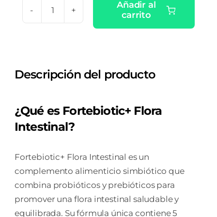
original
actual
Añadir al
era:
es:
carrito
BIOTAMED
16,95 €.
15,26 €.
INTESTINAL
30
CAPSULAS
Descripción del producto
cantidad
¿Qué es Fortebiotic+ Flora
Intestinal?
Fortebiotic+ Flora Intestinal es un
complemento alimenticio simbiótico que
combina probióticos y prebióticos para
promover una flora intestinal saludable y
equilibrada. Su fórmula única contiene 5