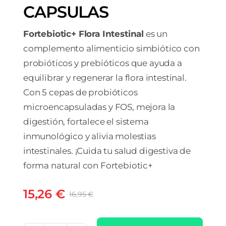
CAPSULAS
Fortebiotic+ Flora Intestinal
es un
complemento alimenticio simbiótico con
probióticos y prebióticos que ayuda a
equilibrar y regenerar la flora intestinal.
Con 5 cepas de probióticos
microencapsuladas y FOS, mejora la
digestión, fortalece el sistema
inmunológico y alivia molestias
intestinales. ¡Cuida tu salud digestiva de
forma natural con Fortebiotic+
15,26
€
16,95
€
El
El
precio
precio