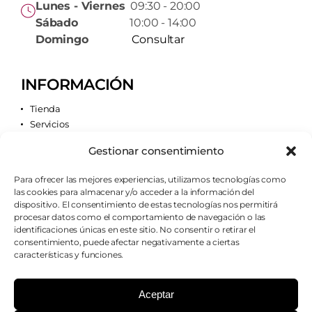
Lunes - Viernes
09:30 - 20:00
Sábado
10:00 - 14:00
Domingo
Consultar
INFORMACIÓN
Tienda
Servicios
Contacto
Gestionar consentimiento
Quiénes somos
Para ofrecer las mejores experiencias, utilizamos tecnologías como
las cookies para almacenar y/o acceder a la información del
AVISOS LEGALES
dispositivo. El consentimiento de estas tecnologías nos permitirá
procesar datos como el comportamiento de navegación o las
Aviso legal
identificaciones únicas en este sitio. No consentir o retirar el
Política de cookies
consentimiento, puede afectar negativamente a ciertas
Política de privacidad
características y funciones.
Condiciones de envío
Condiciones generales
Aceptar