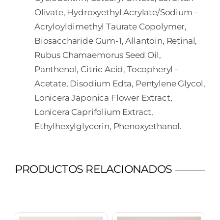
Olivate, Hydroxyethyl ­Acrylate/Sodium ­
Acryloyldimethyl ­Taurate ­Copolymer,
Biosaccharide ­Gum-­1, Allantoin, Retinal,
Rubus ­Chamaemorus ­Seed ­Oil,
Panthenol, Citric ­Acid, Tocopheryl ­
Acetate, Disodium ­Edta, Pentylene ­Glycol,
Lonicera ­Japonica ­Flower ­Extract,
Lonicera ­Caprifolium ­Extract,
Ethylhexylglycerin, Phenoxyethanol.
PRODUCTOS RELACIONADOS