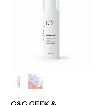
G&G GEEK &