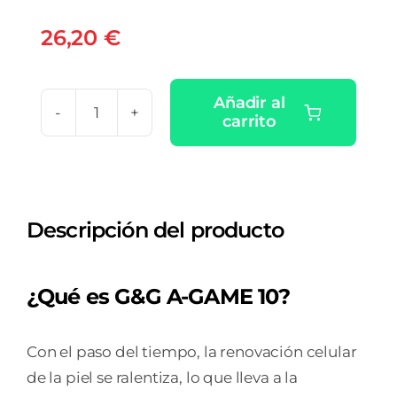
26,20
€
Añadir al
carrito
G&G
GEEK
&
GORGEOUS
Descripción del producto
A-
GAME
20
¿Qué es G&G A-GAME 10?
-
30ML
Con el paso del tiempo, la renovación celular
cantidad
de la piel se ralentiza, lo que lleva a la