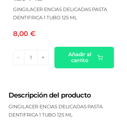
GINGILACER ENCIAS DELICADAS PASTA
DENTIFRICA 1 TUBO 125 ML
8,00
€
Añadir al
carrito
GINGILACER
ENCIAS
DELICADAS
PASTA
Descripción del producto
DENTIFRICA
1
GINGILACER ENCIAS DELICADAS PASTA
TUBO
DENTIFRICA 1 TUBO 125 ML
125
ML