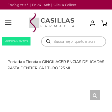
Saltar
Envío gratis *
|
En 24 - 48h
|
Click & Collect
al
contenido
Búsqueda
MEDICAMENTOS
de
productos
Portada
»
Tienda
»
GINGILACER ENCIAS DELICADAS
PASTA DENTIFRICA 1 TUBO 125 ML