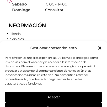
Sábado
10:00 - 14:00
Domingo
Consultar
INFORMACIÓN
Tienda
Servicios
Contacto
Gestionar consentimiento
Quiénes somos
Para ofrecer las mejores experiencias, utilizamos tecnologías como
las cookies para almacenar y/o acceder a la información del
AVISOS LEGALES
dispositivo. El consentimiento de estas tecnologías nos permitirá
procesar datos como el comportamiento de navegación o las
Aviso legal
identificaciones únicas en este sitio. No consentir o retirar el
Política de cookies
consentimiento, puede afectar negativamente a ciertas
Política de privacidad
características y funciones.
Condiciones de envío
Condiciones generales
Aceptar