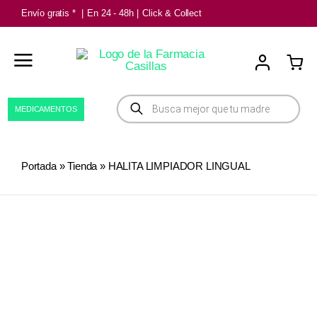
Saltar
Envío gratis *
|
En 24 - 48h
|
Click & Collect
al
contenido
Búsqueda
MEDICAMENTOS
de
productos
Portada
»
Tienda
»
HALITA LIMPIADOR LINGUAL