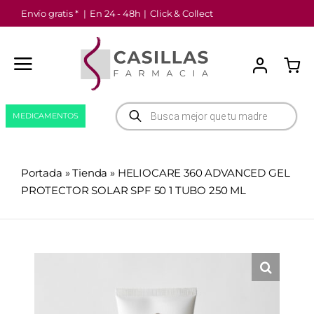
Saltar
Envío gratis *
|
En 24 - 48h
|
Click & Collect
al
contenido
Búsqueda
MEDICAMENTOS
de
productos
Portada
»
Tienda
»
HELIOCARE 360 ADVANCED GEL
PROTECTOR SOLAR SPF 50 1 TUBO 250 ML