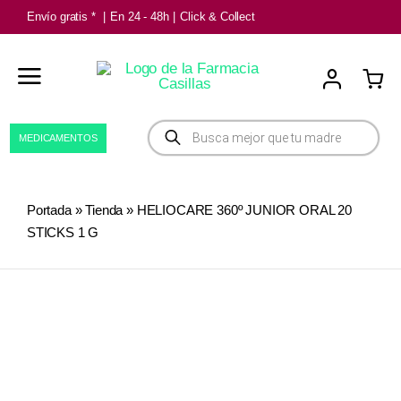
Saltar
Envío gratis *
|
En 24 - 48h
|
Click & Collect
al
contenido
Búsqueda
MEDICAMENTOS
de
productos
Portada
»
Tienda
»
HELIOCARE 360º JUNIOR ORAL 20
STICKS 1 G