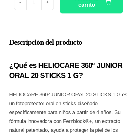
carrito
HELIOCARE
360º
JUNIOR
ORAL
Descripción del producto
20
STICKS
1
¿Qué es HELIOCARE 360º JUNIOR
G
ORAL 20 STICKS 1 G?
cantidad
HELIOCARE 360º JUNIOR ORAL 20 STICKS 1 G es
un fotoprotector oral en sticks diseñado
específicamente para niños a partir de 4 años. Su
fórmula innovadora con Fernblock®+, un extracto
natural patentado, ayuda a proteger la piel de los