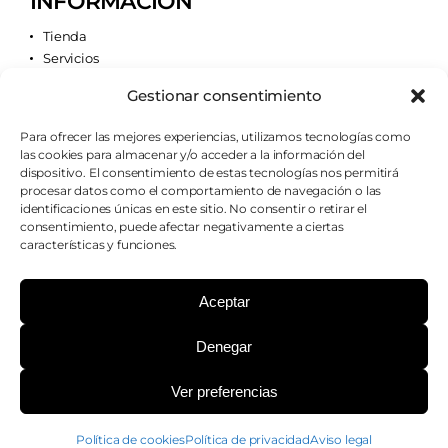
INFORMACIÓN
Tienda
Servicios
Contacto
Gestionar consentimiento
Quiénes somos
Para ofrecer las mejores experiencias, utilizamos tecnologías como
las cookies para almacenar y/o acceder a la información del
AVISOS LEGALES
dispositivo. El consentimiento de estas tecnologías nos permitirá
procesar datos como el comportamiento de navegación o las
Aviso legal
identificaciones únicas en este sitio. No consentir o retirar el
Política de cookies
consentimiento, puede afectar negativamente a ciertas
Política de privacidad
características y funciones.
Condiciones de envío
Condiciones generales
Aceptar
Denegar
¿PODEMOS AYUDARTE?
Ver preferencias
Copyright 2026 - Farmacia Casillas - Todos los
Política de cookies
Política de privacidad
Aviso legal