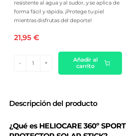
resistente al agua y al sudor, y se aplica de
forma fácil y rápida. ¡Protege tu piel
mientras disfrutas del deporte!
21,95
€
Añadir al
carrito
HELIOCARE
360º
SPORT
PROTECTOR
Descripción del producto
SOLAR
STICK
SPF
¿Qué es HELIOCARE 360º SPORT
50+
PROTECTOR SOLAR STICK?