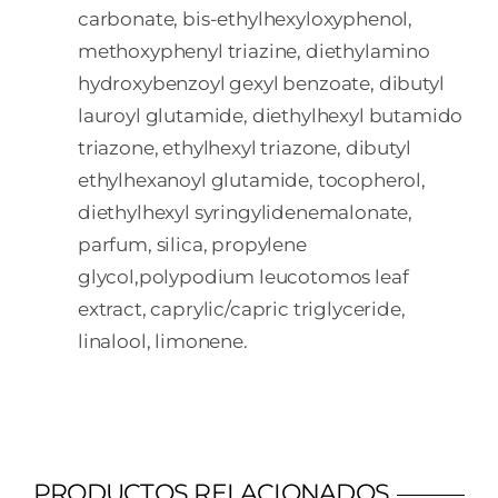
carbonate, bis-ethylhexyloxyphenol,
methoxyphenyl triazine, diethylamino
hydroxybenzoyl gexyl benzoate, dibutyl
lauroyl glutamide, diethylhexyl butamido
triazone, ethylhexyl triazone, dibutyl
ethylhexanoyl glutamide, tocopherol,
diethylhexyl syringylidenemalonate,
parfum, silica, propylene
glycol,polypodium leucotomos leaf
extract, caprylic/capric triglyceride,
linalool, limonene.
PRODUCTOS RELACIONADOS