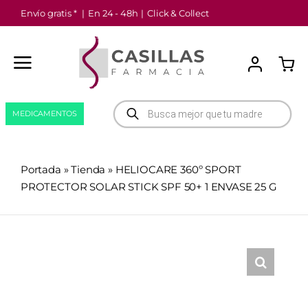
Saltar
Envío gratis *
|
En 24 - 48h
|
Click & Collect
al
contenido
Búsqueda
MEDICAMENTOS
de
productos
Portada
»
Tienda
»
HELIOCARE 360º SPORT
PROTECTOR SOLAR STICK SPF 50+ 1 ENVASE 25 G