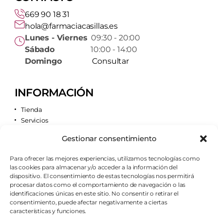
669 90 18 31
hola@farmaciacasillas.es
Lunes - Viernes
09:30 - 20:00
Sábado
10:00 - 14:00
Domingo
Consultar
INFORMACIÓN
Tienda
Servicios
Contacto
Gestionar consentimiento
Quiénes somos
Para ofrecer las mejores experiencias, utilizamos tecnologías como
las cookies para almacenar y/o acceder a la información del
AVISOS LEGALES
dispositivo. El consentimiento de estas tecnologías nos permitirá
procesar datos como el comportamiento de navegación o las
Aviso legal
identificaciones únicas en este sitio. No consentir o retirar el
Política de cookies
consentimiento, puede afectar negativamente a ciertas
Política de privacidad
características y funciones.