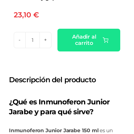
23,10
€
Añadir al
carrito
INMUNOFERON
JUNIOR
JARABE
1
Descripción del producto
ENVASE
150
ML
¿Qué es Inmunoferon Junior
cantidad
Jarabe y para qué sirve?
Inmunoferon Junior Jarabe 150 ml
es un