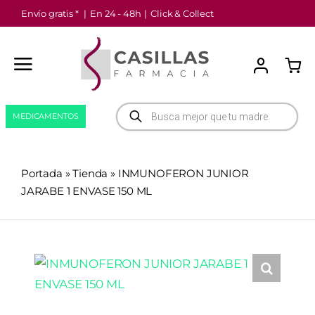
Saltar
Envío gratis *
|
En 24 - 48h
|
Click & Collect
al
contenido
Búsqueda
MEDICAMENTOS
de
productos
Portada
»
Tienda
»
INMUNOFERON JUNIOR
JARABE 1 ENVASE 150 ML