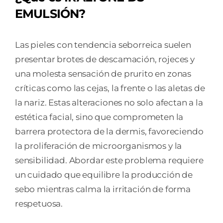
PICOR
EMULSIÓN?
Y
ROJECES
1
Las pieles con tendencia seborreica suelen
ENVASE
presentar brotes de descamación, rojeces y
30
una molesta sensación de prurito en zonas
ML
críticas como las cejas, la frente o las aletas de
cantidad
la nariz. Estas alteraciones no solo afectan a la
estética facial, sino que comprometen la
barrera protectora de la dermis, favoreciendo
la proliferación de microorganismos y la
sensibilidad. Abordar este problema requiere
un cuidado que equilibre la producción de
sebo mientras calma la irritación de forma
respetuosa.