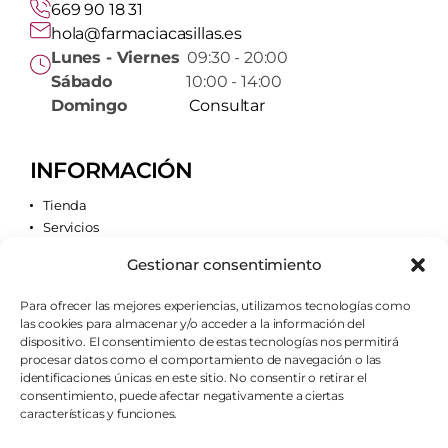
669 90 18 31
hola@farmaciacasillas.es
Lunes - Viernes
09:30 - 20:00
Sábado
10:00 - 14:00
Domingo
Consultar
INFORMACIÓN
Tienda
Servicios
Contacto
Gestionar consentimiento
Quiénes somos
Para ofrecer las mejores experiencias, utilizamos tecnologías como
las cookies para almacenar y/o acceder a la información del
AVISOS LEGALES
dispositivo. El consentimiento de estas tecnologías nos permitirá
procesar datos como el comportamiento de navegación o las
Aviso legal
identificaciones únicas en este sitio. No consentir o retirar el
Política de cookies
consentimiento, puede afectar negativamente a ciertas
Política de privacidad
características y funciones.
Condiciones de envío