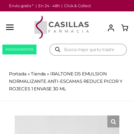
Saltar
Envío gratis *
|
En 24 - 48h
|
Click & Collect
al
contenido
Búsqueda
MEDICAMENTOS
de
productos
Portada
»
Tienda
»
IRALTONE DS EMULSION
NORMALIZANTE ANTI-ESCAMAS REDUCE PICOR Y
ROJECES 1 ENVASE 30 ML