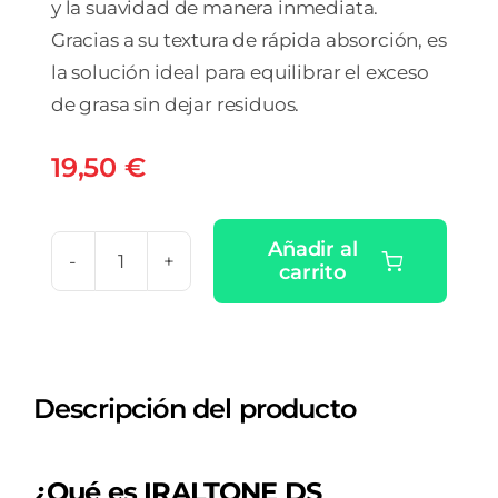
y la suavidad de manera inmediata.
Gracias a su textura de rápida absorción, es
la solución ideal para equilibrar el exceso
de grasa sin dejar residuos.
19,50
€
Añadir al
carrito
IRALTONE
DS
EMULSION
NORMALIZANTE
Descripción del producto
ANTI-
ESCAMAS
REDUCE
¿Qué es IRALTONE DS