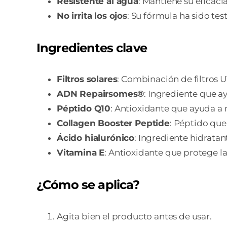
Resistente al agua
: Mantiene su eficaci
No irrita los ojos
: Su fórmula ha sido te
Ingredientes clave
Filtros solares
: Combinación de filtros U
ADN Repairsomes®
: Ingrediente que a
Péptido Q10
: Antioxidante que ayuda a m
Collagen Booster Peptide
: Péptido que
Ácido hialurónico
: Ingrediente hidratan
Vitamina E
: Antioxidante que protege la 
¿Cómo se aplica?
Agita bien el producto antes de usar.