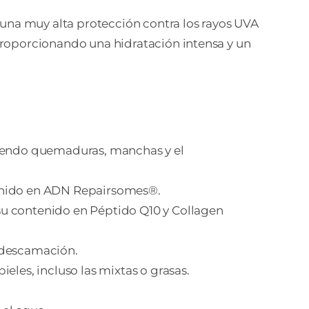
 una muy alta protección contra los rayos UVA
, proporcionando una hidratación intensa y un
tidad
viniendo quemaduras, manchas y el
ntenido en ADN Repairsomes®.
 su contenido en Péptido Q10 y Collagen
a descamación.
ieles, incluso las mixtas o grasas.