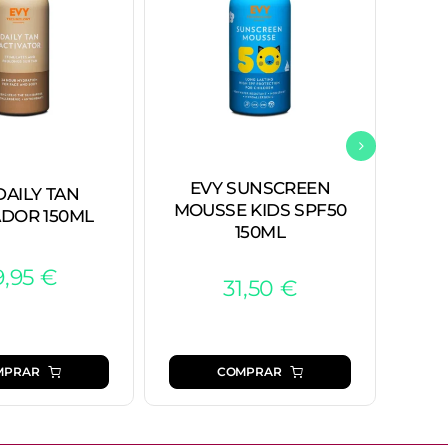
PRO
EVY SUNSCREEN
DAILY TAN
AFTE
MOUSSE KIDS SPF50
ADOR 150ML
150ML
9,95
€
31,50
€
MPRAR
COMPRAR