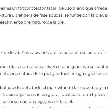
50
r es un fotoprotector facial de uso diario que ofrece
ML
xtura ultraligera de fase acuosa, se funde con la piel
can
ejecimiento prematuro de la piel.
iel de los daños causados por la radiación solar, pre
daño solar acumulado a nivel celular, gracias a su co
iento prematuro de la piel y reduce arrugas, gracias a
idratada durante todo el día, evitando la sequedad y l
te sin dejar sensación grasa, ideal para todo tipo de p
ncos ni sensación pegajosa en la piel.