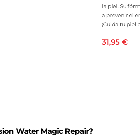
la piel. Su fór
a prevenir el 
¡Cuida tu piel
31,95
€
ISD
FOT
FUS
WA
MAG
REP
1
sion Water Magic Repair?
FRA