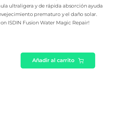
mula ultraligera y de rápida absorción ayuda
envejecimiento prematuro y el daño solar.
 con ISDIN Fusion Water Magic Repair!
Añadir al carrito
IN
OPROTECTOR
ION
TER
IC
AIR
SCO