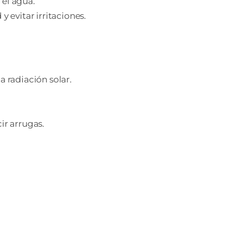
 el agua.
 evitar irritaciones.
 radiación solar.
ir arrugas.