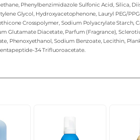
hane, Phenylbenzimidazole Sulfonic Acid, Silica, Dii
 Butylene Glycol, Hydroxyacetophenone, Lauryl PEG/PP
hicone Crosspolymer, Sodium Polyacrylate Starch, Cap
ium Glutamate Diacetate, Parfum (Fragrance), Scler
te, Phenoxyethanol, Sodium Benzoate, Lecithin, Plank
Pentapeptide-34 Trifluoroacetate.