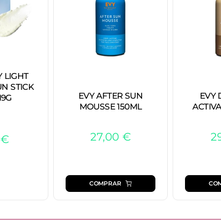
Y LIGHT
UN STICK
EVY AFTER SUN
EVY 
19G
MOUSSE 150ML
ACTIV
27,00
€
2
5
€
COMPRAR
CO