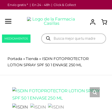
Saltar
Envío gratis *
|
En 24 - 48h
|
Click & Collect
al
contenido
Búsqueda
MEDICAMENTOS
de
productos
Portada
»
Tienda
»
ISDIN FOTOPROTECTOR
LOTION SPRAY SPF 50 1 ENVASE 250 ML