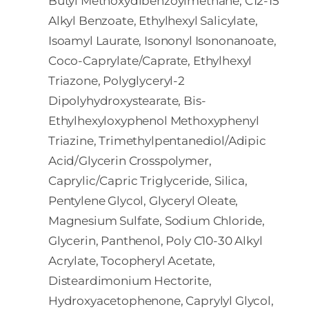
Butyl Methoxydibenzoylmethane, C12-15
Alkyl Benzoate, Ethylhexyl Salicylate,
Isoamyl Laurate, Isononyl Isononanoate,
Coco-Caprylate/Caprate, Ethylhexyl
Triazone, Polyglyceryl-2
Dipolyhydroxystearate, Bis-
Ethylhexyloxyphenol Methoxyphenyl
Triazine, Trimethylpentanediol/Adipic
Acid/Glycerin Crosspolymer,
Caprylic/Capric Triglyceride, Silica,
Pentylene Glycol, Glyceryl Oleate,
Magnesium Sulfate, Sodium Chloride,
Glycerin, Panthenol, Poly C10-30 Alkyl
Acrylate, Tocopheryl Acetate,
Disteardimonium Hectorite,
Hydroxyacetophenone, Caprylyl Glycol,