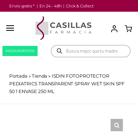
Saltar
Envío gratis *
|
En 24 - 48h
|
Click & Collect
al
contenido
Búsqueda
MEDICAMENTOS
de
productos
Portada
»
Tienda
»
ISDIN FOTOPROTECTOR
PEDIATRICS TRANSPARENT SPRAY WET SKIN SPF
50 1 ENVASE 250 ML