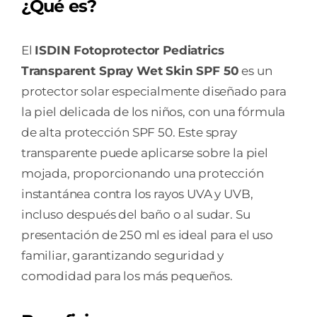
¿Qué es?
SPF
50
El
ISDIN Fotoprotector Pediatrics
1
Transparent Spray Wet Skin SPF 50
es un
ENVASE
protector solar especialmente diseñado para
250
la piel delicada de los niños, con una fórmula
ML
de alta protección SPF 50. Este spray
cantidad
transparente puede aplicarse sobre la piel
mojada, proporcionando una protección
instantánea contra los rayos UVA y UVB,
incluso después del baño o al sudar. Su
presentación de 250 ml es ideal para el uso
familiar, garantizando seguridad y
comodidad para los más pequeños.