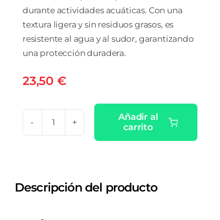
durante actividades acuáticas. Con una
textura ligera y sin residuos grasos, es
resistente al agua y al sudor, garantizando
una protección duradera.
23,50
€
Añadir al
carrito
ISDIN
FOTOPROTECTOR
PEDIATRICS
TRANSPARENT
Descripción del producto
SPRAY
WET
SKIN