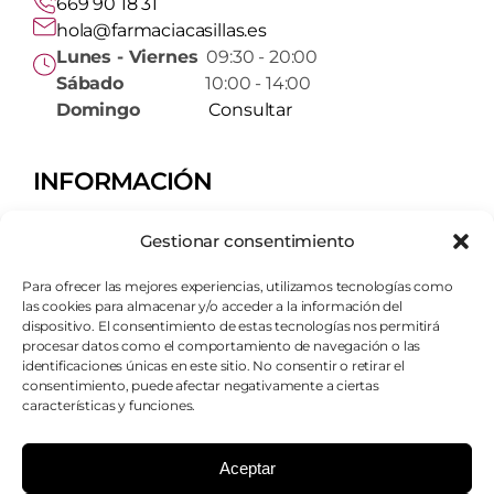
669 90 18 31
hola@farmaciacasillas.es
Lunes - Viernes
09:30 - 20:00
Sábado
10:00 - 14:00
Domingo
Consultar
INFORMACIÓN
Tienda
Gestionar consentimiento
Servicios
Contacto
Para ofrecer las mejores experiencias, utilizamos tecnologías como
Quiénes somos
las cookies para almacenar y/o acceder a la información del
dispositivo. El consentimiento de estas tecnologías nos permitirá
procesar datos como el comportamiento de navegación o las
AVISOS LEGALES
identificaciones únicas en este sitio. No consentir o retirar el
consentimiento, puede afectar negativamente a ciertas
Aviso legal
características y funciones.
Política de cookies
Política de privacidad
Aceptar
Condiciones de envío