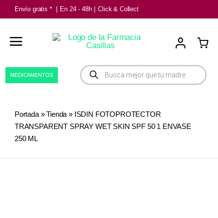
Saltar
Envío gratis *
|
En 24 - 48h
|
Click & Collect
al
contenido
Búsqueda
MEDICAMENTOS
de
productos
Portada
»
Tienda
»
ISDIN FOTOPROTECTOR
TRANSPARENT SPRAY WET SKIN SPF 50 1 ENVASE
250 ML