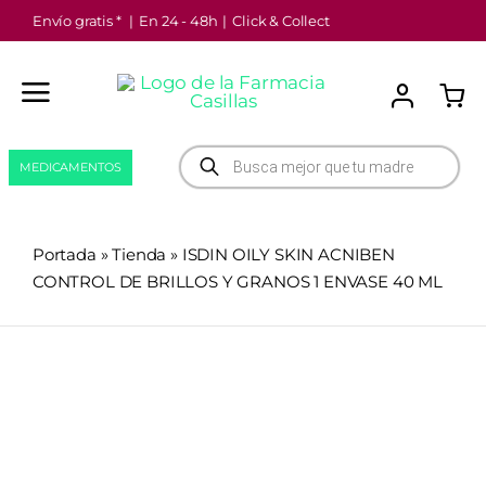
Saltar
Envío gratis *
|
En 24 - 48h
|
Click & Collect
al
contenido
Búsqueda
MEDICAMENTOS
de
productos
Portada
»
Tienda
»
ISDIN OILY SKIN ACNIBEN
CONTROL DE BRILLOS Y GRANOS 1 ENVASE 40 ML