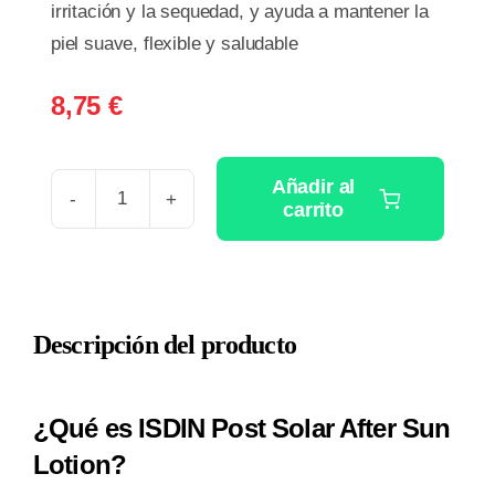
irritación y la sequedad, y ayuda a mantener la
piel suave, flexible y saludable
8,75
€
Añadir al
carrito
ISDIN
POST
SOLAR
AFTER
Descripción del producto
SUN
LOTION
1
¿Qué es ISDIN Post Solar After Sun
ENVASE
Lotion?
200