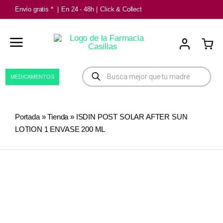
Saltar
Envío gratis *
|
En 24 - 48h
|
Click & Collect
al
contenido
Búsqueda
MEDICAMENTOS
de
productos
Portada
»
Tienda
»
ISDIN POST SOLAR AFTER SUN
LOTION 1 ENVASE 200 ML