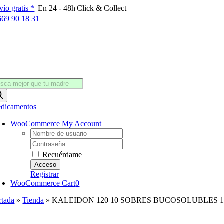
Saltar
vío gratis *
|
En 24 - 48h
|
Click & Collect
al
669 90 18 31
contenido
squeda
oductos
dicamentos
WooCommerce My Account
Username:
Password:
Recuérdame
Registrar
WooCommerce Cart
0
rtada
»
Tienda
»
KALEIDON 120 10 SOBRES BUCOSOLUBLES 1