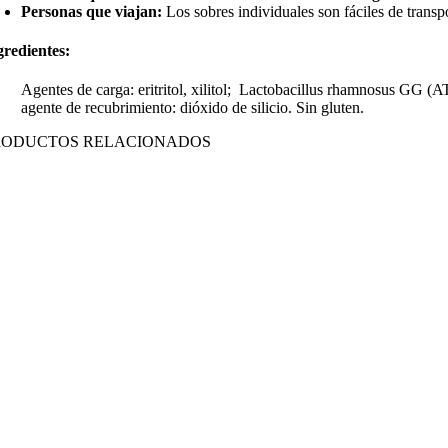
Personas que viajan:
Los sobres individuales son fáciles de transp
gredientes:
Agentes de carga: eritritol, xilitol; Lactobacillus rhamnosus GG (
agente de recubrimiento: dióxido de silicio. Sin gluten.
RODUCTOS RELACIONADOS