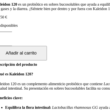
leidon 120
es un probiótico en sobres bucosolubles que ayuda a equilibr
 gases y la diarrea. ¡Siéntete bien por dentro y por fuera con Kaleidon 
,50
€
 disponibles
ALEIDON
0
OBRES
Añadir al carrito
UCOSOLUBLES
scripción del producto
ntidad
ué es Kaleidon 120?
leidon 120 es un complemento alimenticio probiótico que contiene
Lac
 salud intestinal. Su presentación en sobres bucosolubles facilita su con
neficios clave:
Equilibra la flora intestinal:
Lactobacillus rhamnosus GG
ayuda a