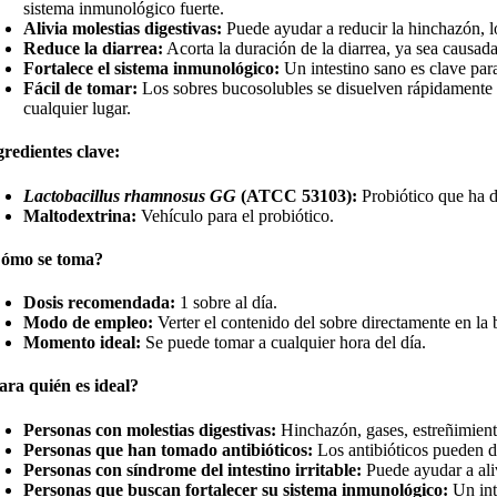
sistema inmunológico fuerte.
Alivia molestias digestivas:
Puede ayudar a reducir la hinchazón, lo
Reduce la diarrea:
Acorta la duración de la diarrea, ya sea causada 
Fortalece el sistema inmunológico:
Un intestino sano es clave par
Fácil de tomar:
Los sobres bucosolubles se disuelven rápidamente en
cualquier lugar.
gredientes clave:
Lactobacillus rhamnosus GG
(ATCC 53103):
Probiótico que ha d
Maltodextrina:
Vehículo para el probiótico.
ómo se toma?
Dosis recomendada:
1 sobre al día.
Modo de empleo:
Verter el contenido del sobre directamente en la 
Momento ideal:
Se puede tomar a cualquier hora del día.
ara quién es ideal?
Personas con molestias digestivas:
Hinchazón, gases, estreñimiento
Personas que han tomado antibióticos:
Los antibióticos pueden da
Personas con síndrome del intestino irritable:
Puede ayudar a aliv
Personas que buscan fortalecer su sistema inmunológico:
Un int