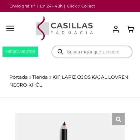
Saltar
Envío gratis *
|
En 24 - 48h
|
Click & Collect
al
contenido
Búsqueda
MEDICAMENTOS
de
productos
Portada
»
Tienda
»
KK1 LAPIZ OJOS KAJAL LOVREN
NEGRO KHÔL