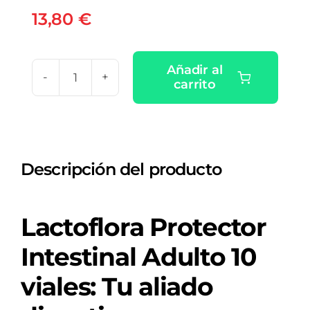
13,80
€
Añadir al
carrito
LACTOFLORA
PROTECTOR
INTESTINAL
ADULTO
Descripción del producto
10
VIALES
7
Lactoflora Protector
ML
SABOR
Intestinal Adulto 10
FRESA
viales: Tu aliado
cantidad