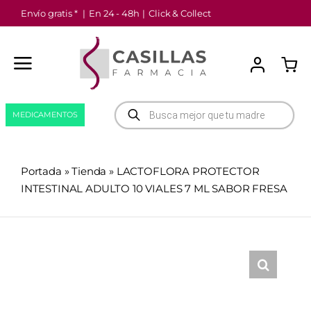
Saltar
Envío gratis *
|
En 24 - 48h
|
Click & Collect
al
contenido
Búsqueda
MEDICAMENTOS
de
productos
Portada
»
Tienda
»
LACTOFLORA PROTECTOR
INTESTINAL ADULTO 10 VIALES 7 ML SABOR FRESA