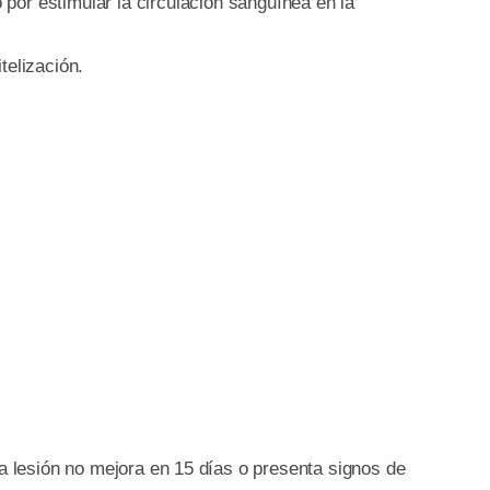
por estimular la circulación sanguínea en la
telización.
la lesión no mejora en 15 días o presenta signos de