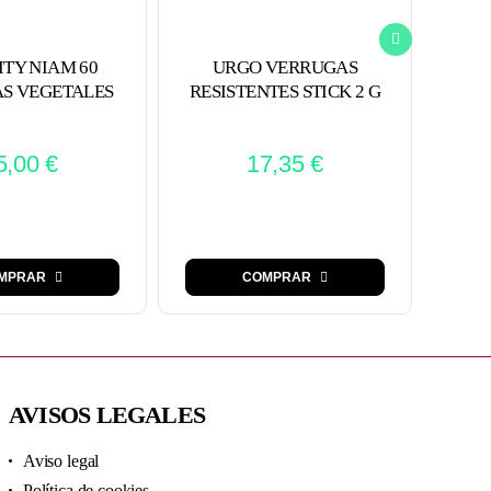
ITY NIAM 60
URGO VERRUGAS
MU
S VEGETALES
RESISTENTES STICK 2 G
5,00
€
17,35
€
MPRAR
COMPRAR
AVISOS LEGALES
Aviso legal
Política de cookies