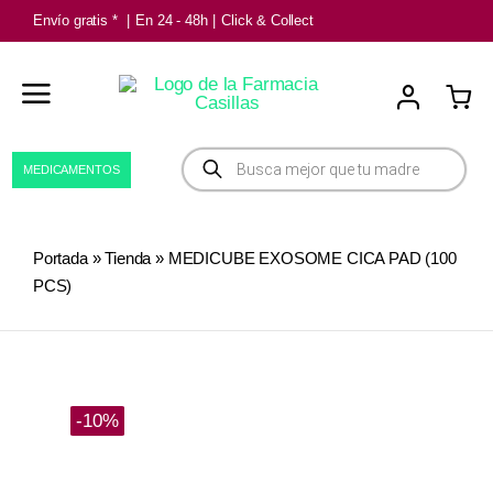
Saltar
Envío gratis *
|
En 24 - 48h
|
Click & Collect
al
contenido
Búsqueda
MEDICAMENTOS
de
productos
Portada
»
Tienda
»
MEDICUBE EXOSOME CICA PAD (100
PCS)
-10%