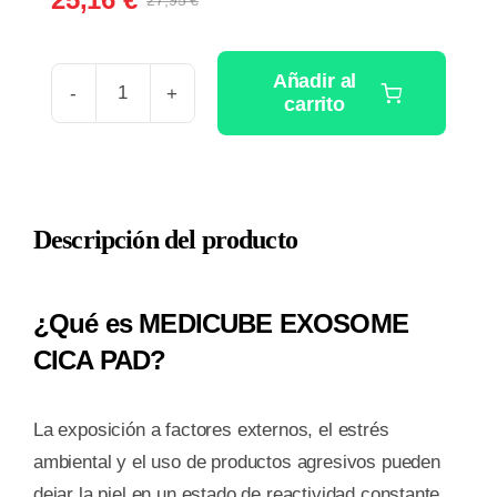
27,95
€
El
El
precio
precio
original
actual
Añadir al
era:
es:
carrito
MEDICUBE
27,95 €.
25,16 €.
EXOSOME
CICA
PAD
Descripción del producto
(100
PCS)
cantidad
¿Qué es MEDICUBE EXOSOME
CICA PAD?
La exposición a factores externos, el estrés
ambiental y el uso de productos agresivos pueden
dejar la piel en un estado de reactividad constante.