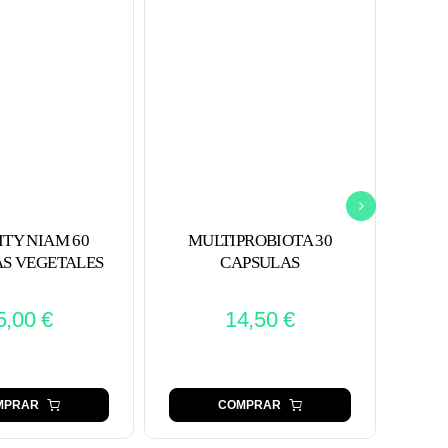
ITY NIAM 60
MULTIPROBIOTA 30
INM
S VEGETALES
CAPSULAS
5,00
€
14,50
€
MPRAR
COMPRAR