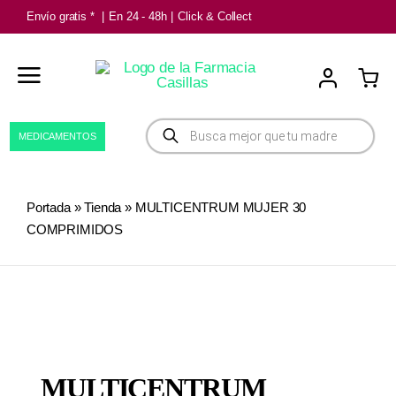
Saltar
Envío gratis *
|
En 24 - 48h
|
Click & Collect
al
contenido
Búsqueda
MEDICAMENTOS
de
productos
Portada
»
Tienda
»
MULTICENTRUM MUJER 30
COMPRIMIDOS
MULTICENTRUM