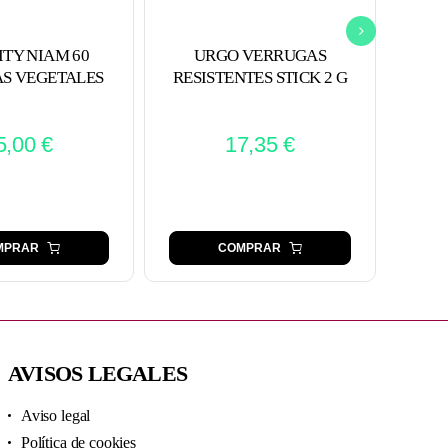
ITY NIAM 60
URGO VERRUGAS
MU
S VEGETALES
RESISTENTES STICK 2 G
5,00
€
17,35
€
MPRAR
COMPRAR
AVISOS LEGALES
Aviso legal
Política de cookies