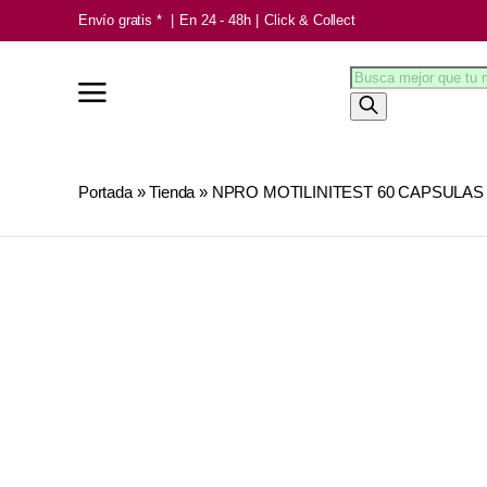
Saltar
Envío gratis *
|
En 24 - 48h
|
Click & Collect
al
Búsqueda
contenido
de
productos
Portada
»
Tienda
»
NPRO MOTILINITEST 60 CAPSULAS