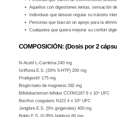
Aquellos con digestiones lentas, sensación 
Individuos que desean regular su tránsito intes
Personas que buscan un apoyo para la eliminac
Cualquiera que quiera mejorar su confort diges
COMPOSICIÓN: (Dosis por 2 cápsu
N-Acetil L-Carnitina 240 mg
Griffonia E.S. (20% 5-HTP) 200 mg
Prodigest® 175 mg
Bisglicinato de magnesio 282 mg
Bifidobacterium bifidus CCFM1167 6 x 10⁹ UFC
Bacillus coagulans NJ23 4 x 10⁹ UFC
Jengibre E.S. (5% gingeroles) 400 mg
Boldo E.S. (0,05% boldina) 60 mg